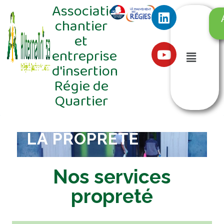
Association
chantier
et
entreprise
d'insertion
Régie de
Quartier
LA
PROPRETÉ
Nos services
propreté